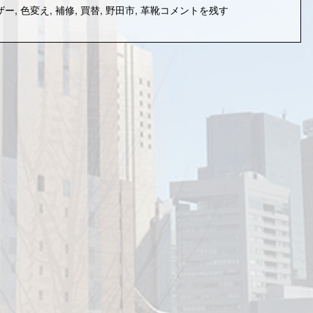
ザー
,
色変え
,
補修
,
買替
,
野田市
,
革靴
コメントを残す