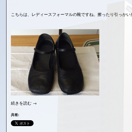
こちらは、レディースフォーマルの靴ですね。擦ったり引っかい
“そ
続きを読む
→
の
他
共有:
リ
ペ