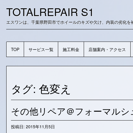
コ
TOTALREPAIR S1
ン
テ
ン
エスワンは、千葉県野田市でホイールのキズや欠け、内装の劣化を
ツ
に
ス
キ
TOP
サービス一覧
施工料金
店舗案内・アクセス
ッ
プ
タグ:
色変え
その他リペア＠フォーマルシ
投稿日:
2015年11月5日