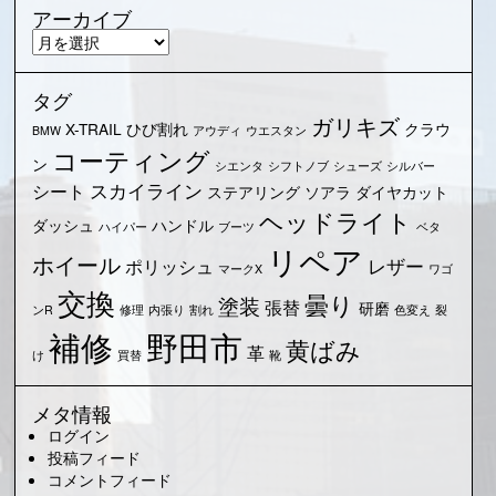
ゴ
アーカイブ
リ
ア
ー
ー
カ
タグ
イ
ガリキズ
ブ
X-TRAIL
ひび割れ
クラウ
BMW
アウディ
ウエスタン
コーティング
ン
シエンタ
シフトノブ
シューズ
シルバー
スカイライン
シート
ステアリング
ソアラ
ダイヤカット
ヘッドライト
ダッシュ
ハンドル
ハイパー
ブーツ
ベタ
リペア
ホイール
レザー
ポリッシュ
マークX
ワゴ
交換
曇り
塗装
張替
研磨
ンR
修理
内張り
割れ
色変え
裂
野田市
補修
黄ばみ
革
け
買替
靴
メタ情報
ログイン
投稿フィード
コメントフィード