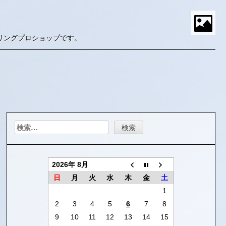
S
t
リングプロショップです。
P
M
検
索:
2026年 8月
日
月
火
水
木
金
土
1
2
3
4
5
6
7
8
9
10
11
12
13
14
15