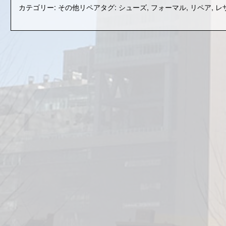
ア
カテゴリー:
その他リペア
タグ:
シューズ
,
フォーマル
,
リペア
,
レ
＠
フ
ォ
ー
マ
ル
シ
ュ
ー
ズ”