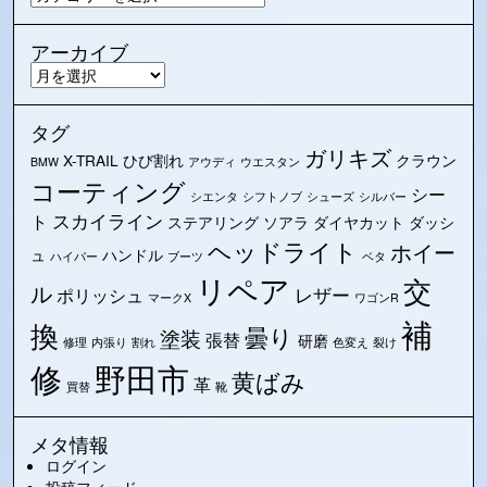
テ
ゴ
アーカイブ
リ
ア
ー
ー
カ
タグ
イ
ガリキズ
ブ
X-TRAIL
ひび割れ
クラウン
BMW
アウディ
ウエスタン
コーティング
シー
シエンタ
シフトノブ
シューズ
シルバー
スカイライン
ト
ステアリング
ソアラ
ダイヤカット
ダッシ
ヘッドライト
ホイー
ュ
ハンドル
ハイパー
ブーツ
ベタ
リペア
交
ル
レザー
ポリッシュ
マークX
ワゴンR
補
換
曇り
塗装
張替
研磨
修理
内張り
割れ
色変え
裂け
野田市
修
黄ばみ
革
買替
靴
メタ情報
ログイン
投稿フィード