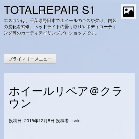
コ
TOTALREPAIR S1
ン
テ
t
エスワンは、千葉県野田市でホイールのキズや欠け、内装
ン
の劣化を補修。ヘッドライトの曇り取りやボディコーティ
ツ
ング等のカーディテイリングプロショップです。
に
ス
キ
ッ
プライマリーメニュー
プ
ホイールリペア＠クラ
ウン
投稿日:
2015年12月8日
投稿者 :
snic