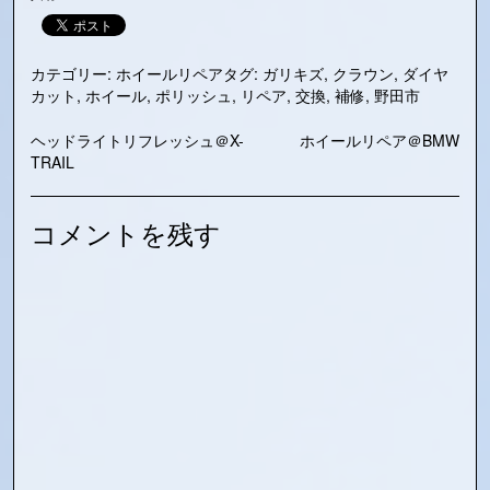
カテゴリー:
ホイールリペア
タグ:
ガリキズ
,
クラウン
,
ダイヤ
カット
,
ホイール
,
ポリッシュ
,
リペア
,
交換
,
補修
,
野田市
投
ヘッドライトリフレッシュ＠X-
ホイールリペア＠BMW
TRAIL
稿
ナ
コメントを残す
ビ
ゲ
ー
シ
ョ
ン