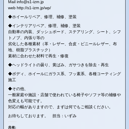
Mail info@s1-izm.jp
web http://s1-izm.jp/wp/
◆ホイールリペア、修理、補修、塗装
◆インテリアリペア、修理、補修、塗装
自動車の内装、ダッシュボード、ステアリング、シート、シフ
トノブ、内張り等の
劣化した各種素材（革・レザー、合皮・ビニールレザー、布
地、樹脂プラスチック）
素材に合わせた材料で再生・修復
◆ヘッドライトの曇り、黄ばみ、ガサつきを除去・再生
◆ボディ、ホイールにガラス系、フッ素系、各種コーティング
施工
◆その他、
一般家庭や施設・店舗で使われている椅子やソファ等の補修や
色変えも可能です。
対応の幅がありますので、まずは何でもご相談ください。
お待ちしております。 担当：いずみ
共有: